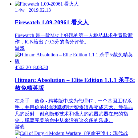
1.4w+
2019.02.13
Firewatch 1.09-20961 看火人
Firewatch 是一款Mac上好玩的第一人称丛林求生冒险新
作，IGN给出了9.3分的高分评价。
游戏
4502
2018.08.30
Hitman: Absolution – Elite Edition 1.1.1 杀手5:
赦免精英版
在杀手：赦免 - 精英版中成为代理47，一个基因工程杀
手，并用你的技能和聪明才智将暗杀变成艺术。凭借非
凡的反射，创意隐形技术和强大的武器武器在您的指
尖，脱离完美的命中从来没有这么多的乐趣。
游戏