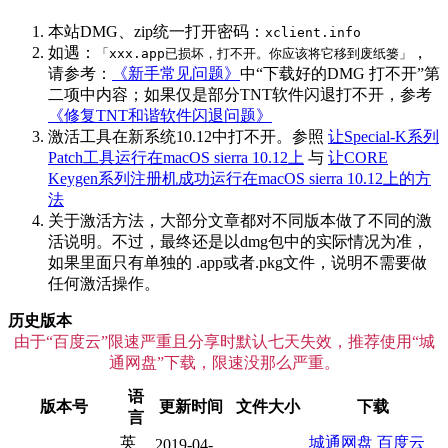
本站DMG、zip统一打开密码：
xclient.info
如遇：
，
「xxx.app已损坏，打不开。你应该将它移到废纸篓」
请参考：
《新手常见问题》
中“下载好的DMG 打不开”第
二项中内容；如果仅是部分TNT软件闪退打不开，参考
《修复TNT和谐软件闪退问题》
激活工具在新系统10.12中打不开。参照
让Special-K系列
Patch工具运行在macOS sierra 10.12上
与
让CORE
Keygen系列注册机成功运行在macOS sierra 10.12上的方
法
关于激活方法，大部分文章都对不同版本做了不同的激
活说明。不过，最终还是以dmg包中的实际情况为准，
如果里面只有单独的 .app或者.pkg文件，说明不需要做
任何激活操作。
历史版本
由于“百度云”限速严重且分享时默认七天失效，推荐使用“城
通网盘”下载，限速没那么严重。
语
版本号
更新时间
文件大小
下载
言
英
城通网盘
百度云
2019-04-