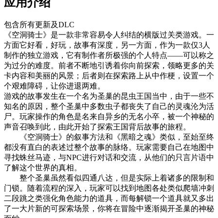
应用介绍
包含所有更新及DLC
《空洞骑士》是一款非常容易令人纠结的横版过关类游戏。一
方面它好看，好玩，故事有深度，另一方面，作为一款仅3人
制作的独立游戏，它有制作者所极强的个人特点——可以称之
为过分的难度。前者不断地引诱着你向前探索，领略更多的关
卡内容和美丽的风景；后者则在探索路上从中作梗，设置一个
个艰难障碍，让你进退两难。
游戏的故事发生在一个名为圣巢的昆虫王国当中，由于一些不
知名的原因，整个圣巢中多数虫子都丧失了自己的灵魂沦为活
尸。玩家操作的角色是名来自异乡的无名小卒，被一个神秘的
声音召唤到此，由此开始了探索王国背后故事的旅程。
《空洞骑士》的叙事方法和《黑暗之魂》类似，至始至终
都没有直白的表述过整个故事的脉络。玩家需要自己在地图中
寻找蛛丝马迹，与NPC进行对话和交流，从他们的只言片语中
了解这个世界的真相。
整个圣巢虽然看似四通八达，但是实际上着诸多的限制和
门锁。随着流程的深入，玩家可以找到地图各处类似爬墙冲刺
二段跳之类强化角色能力的道具，而每解锁一个道具就又多出
了一大片新的可探索场景，你将在冒险中逐渐揭开圣巢的神秘