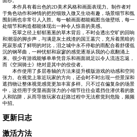
面纱。
本作具有着出色的2D美术风格和画面表现力。制作者对
于角色动作和神情的把控细致入微又生动有趣，场景细节和氛
围刻画也非常引人入胜。每一帧画面都能截图当做壁纸，每一
处细节和构造都能体现出一种令人惊喜的美感。
苍翠之径上郁郁葱葱的草木背后，不时会透出空旷的回响
和潮湿的脚步声，与满是灰土残渣的国王墓穴，充斥着黑暗的
死寂形成了鲜明的对比，泪之城中永不停歇的雨配合着舒缓低
沉的钢琴曲，一种忧郁和寂寥的感觉逐渐从我的心底翻涌上
来。很少有游戏能够单单凭音乐和画面就足以令人流连忘返，
而《空洞骑士》绝对是其中的佼佼者。
本作使用了多层卷轴的方法来提升横版游戏的动感和空间
张力。在视觉上靠近玩家的方向，还会时不时出现一些景深和
遮挡物让整体视觉感觉更加丰富多样。只不过在偏复杂的场景
中，这些用于突显画面张力的小细节往往会遮挡住潜伏着的敌
人和陷阱，从而导致玩家在赶路过程中无法察觉到危险，频频
中招。
更新日志
激活方法