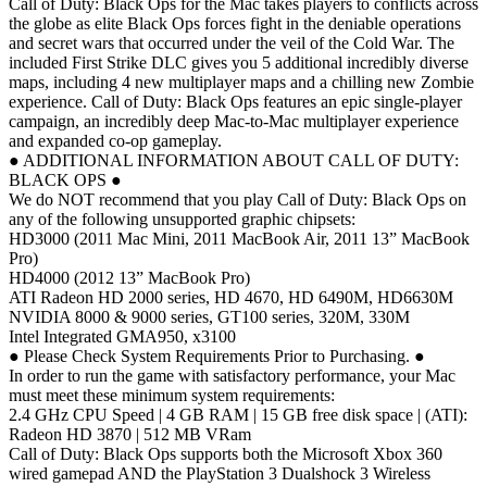
Call of Duty: Black Ops for the Mac takes players to conflicts across
the globe as elite Black Ops forces fight in the deniable operations
and secret wars that occurred under the veil of the Cold War. The
included First Strike DLC gives you 5 additional incredibly diverse
maps, including 4 new multiplayer maps and a chilling new Zombie
experience. Call of Duty: Black Ops features an epic single-player
campaign, an incredibly deep Mac-to-Mac multiplayer experience
and expanded co-op gameplay.
● ADDITIONAL INFORMATION ABOUT CALL OF DUTY:
BLACK OPS ●
We do NOT recommend that you play Call of Duty: Black Ops on
any of the following unsupported graphic chipsets:
HD3000 (2011 Mac Mini, 2011 MacBook Air, 2011 13” MacBook
Pro)
HD4000 (2012 13” MacBook Pro)
ATI Radeon HD 2000 series, HD 4670, HD 6490M, HD6630M
NVIDIA 8000 & 9000 series, GT100 series, 320M, 330M
Intel Integrated GMA950, x3100
● Please Check System Requirements Prior to Purchasing. ●
In order to run the game with satisfactory performance, your Mac
must meet these minimum system requirements:
2.4 GHz CPU Speed | 4 GB RAM | 15 GB free disk space | (ATI):
Radeon HD 3870 | 512 MB VRam
Call of Duty: Black Ops supports both the Microsoft Xbox 360
wired gamepad AND the PlayStation 3 Dualshock 3 Wireless