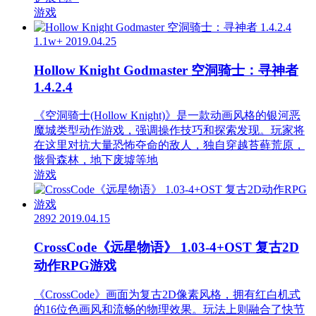
游戏
1.1w+
2019.04.25
Hollow Knight Godmaster 空洞骑士：寻神者
1.4.2.4
《空洞骑士(Hollow Knight)》是一款动画风格的银河恶
魔城类型动作游戏，强调操作技巧和探索发现。玩家将
在这里对抗大量恐怖夺命的敌人，独自穿越苔藓荒原，
骸骨森林，地下废墟等地
游戏
2892
2019.04.15
CrossCode《远星物语》 1.03-4+OST 复古2D
动作RPG游戏
《CrossCode》画面为复古2D像素风格，拥有红白机式
的16位色画风和流畅的物理效果。玩法上则融合了快节