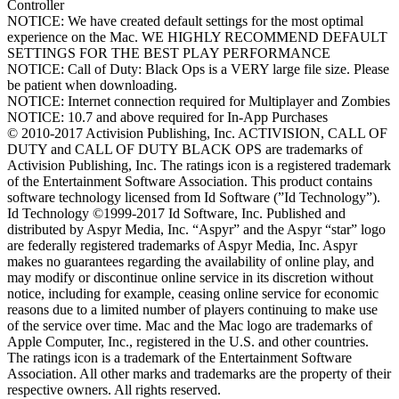
Controller
NOTICE: We have created default settings for the most optimal
experience on the Mac. WE HIGHLY RECOMMEND DEFAULT
SETTINGS FOR THE BEST PLAY PERFORMANCE
NOTICE: Call of Duty: Black Ops is a VERY large file size. Please
be patient when downloading.
NOTICE: Internet connection required for Multiplayer and Zombies
NOTICE: 10.7 and above required for In-App Purchases
© 2010-2017 Activision Publishing, Inc. ACTIVISION, CALL OF
DUTY and CALL OF DUTY BLACK OPS are trademarks of
Activision Publishing, Inc. The ratings icon is a registered trademark
of the Entertainment Software Association. This product contains
software technology licensed from Id Software (”Id Technology”).
Id Technology ©1999-2017 Id Software, Inc. Published and
distributed by Aspyr Media, Inc. “Aspyr” and the Aspyr “star” logo
are federally registered trademarks of Aspyr Media, Inc. Aspyr
makes no guarantees regarding the availability of online play, and
may modify or discontinue online service in its discretion without
notice, including for example, ceasing online service for economic
reasons due to a limited number of players continuing to make use
of the service over time. Mac and the Mac logo are trademarks of
Apple Computer, Inc., registered in the U.S. and other countries.
The ratings icon is a trademark of the Entertainment Software
Association. All other marks and trademarks are the property of their
respective owners. All rights reserved.