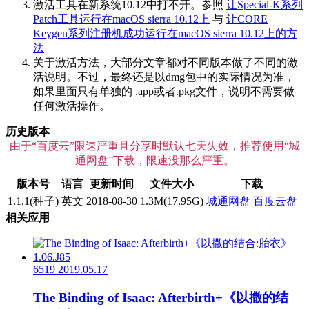
激活工具在新系统10.12中打不开。参照
让Special-K系列
Patch工具运行在macOS sierra 10.12上
与
让CORE
Keygen系列注册机成功运行在macOS sierra 10.12上的方
法
关于激活方法，大部分文章都对不同版本做了不同的激
活说明。不过，最终还是以dmg包中的实际情况为准，
如果里面只有单独的 .app或者.pkg文件，说明不需要做
任何激活操作。
历史版本
由于“百度云”限速严重且分享时默认七天失效，推荐使用“城
通网盘”下载，限速没那么严重。
版本号
语言
更新时间
文件大小
下载
1.1.1(种子)
英文
2018-08-30
1.3M(17.95G)
城通网盘
百度云盘
相关应用
6519
2019.05.17
The Binding of Isaac: Afterbirth+《以撒的结