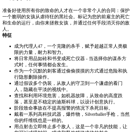
准备好使用所有你的致命的人才在一个非常个人的合同：保护
一个脆弱的女孩从虐待狂的黑社会。标记为您的前雇主的死亡
和生命的运行，由你来拯救女孩，并通过任何手段消灭你的敌
人。
特征
成为代理人47，一个克隆的杀手，赋予超越正常人类极
限的力量，耐力和智力。
将日常用品如砖和书变成死亡仪器 - 当选择你的谋杀方
式时，任何事情都会发生。
作为一个沉默的刺客通过偷偷摸摸的方式通过危险和执
行隐形删除操作。
通过假设多个伪装，从敌人的守卫到一个谦虚的看门
人，隐藏在平淡的视线中。
查找和利用环境危害，如机器故障，从致命的高度跌
落，甚至是不稳定的迪斯科球，以设计创意执行。
阶段致命事故在不提高报警的情况下杀死目标。
戴着一系列高科技武器，爆炸物，Silverballer手枪，当然
你的纤维线也是一样的。
用点射击立即终止多个敌人，这是一个非凡的技能，让