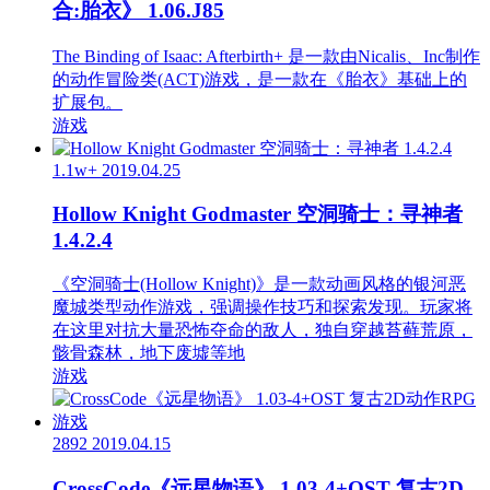
合:胎衣》 1.06.J85
The Binding of Isaac: Afterbirth+ 是一款由Nicalis、Inc制作
的动作冒险类(ACT)游戏，是一款在《胎衣》基础上的
扩展包。
游戏
1.1w+
2019.04.25
Hollow Knight Godmaster 空洞骑士：寻神者
1.4.2.4
《空洞骑士(Hollow Knight)》是一款动画风格的银河恶
魔城类型动作游戏，强调操作技巧和探索发现。玩家将
在这里对抗大量恐怖夺命的敌人，独自穿越苔藓荒原，
骸骨森林，地下废墟等地
游戏
2892
2019.04.15
CrossCode《远星物语》 1.03-4+OST 复古2D