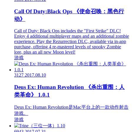
Call Of Duty:Black Ops 《使命召唤：黑色行
动》
Call of Duty: Black Ops includes the "First Strike" DLC!
Enjoy 4 additional multiplayer maps and an additional zombie
experience. Play the Rezurrection DLC, available via in-app
purchase, offering 4 re-mastered levels of spooky Zombie
lore, plus an all new Moon level!
游戏
3127
2017.08.10
Deus Ex: Human Revolution 《杀出重围：人
类革命》 1.0.1
Deus Ex: Human Revolution是Mac平台上的一款动作射击
游戏。
游戏
6943
2017.07.31