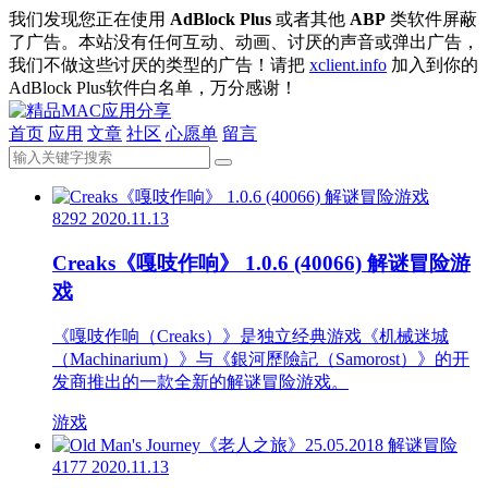
我们发现您正在使用
AdBlock Plus
或者其他
ABP
类软件屏蔽
了广告。本站没有任何互动、动画、讨厌的声音或弹出广告，
我们不做这些讨厌的类型的广告！请把
xclient.info
加入到你的
AdBlock Plus软件白名单，万分感谢！
首页
应用
文章
社区
心愿单
留言
8292
2020.11.13
Creaks《嘎吱作响》 1.0.6 (40066) 解谜冒险游
戏
《嘎吱作响（Creaks）》是独立经典游戏《机械迷城
（Machinarium）》与《銀河歷險記（Samorost）》的开
发商推出的一款全新的解谜冒险游戏。
游戏
4177
2020.11.13