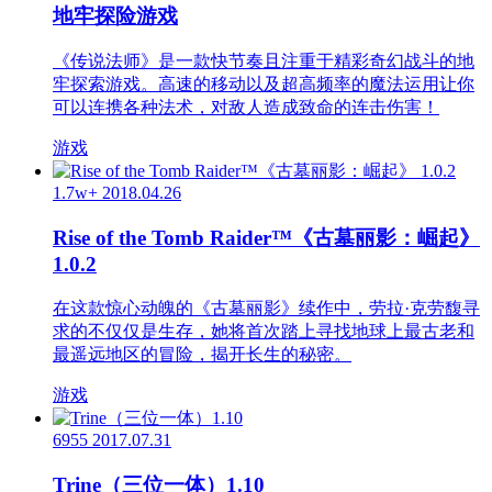
地牢探险游戏
《传说法师》是一款快节奏且注重于精彩奇幻战斗的地
牢探索游戏。高速的移动以及超高频率的魔法运用让你
可以连携各种法术，对敌人造成致命的连击伤害！
游戏
1.7w+
2018.04.26
Rise of the Tomb Raider™《古墓丽影：崛起》
1.0.2
在这款惊心动魄的《古墓丽影》续作中，劳拉·克劳馥寻
求的不仅仅是生存，她将首次踏上寻找地球上最古老和
最遥远地区的冒险，揭开长生的秘密。
游戏
6955
2017.07.31
Trine（三位一体）1.10