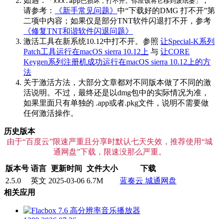
如遇：
，
「xxx.app已损坏，打不开。你应该将它移到废纸篓」
请参考：
《新手常见问题》
中“下载好的DMG 打不开”第
二项中内容；如果仅是部分TNT软件闪退打不开，参考
《修复TNT和谐软件闪退问题》
激活工具在新系统10.12中打不开。参照
让Special-K系列
Patch工具运行在macOS sierra 10.12上
与
让CORE
Keygen系列注册机成功运行在macOS sierra 10.12上的方
法
关于激活方法，大部分文章都对不同版本做了不同的激
活说明。不过，最终还是以dmg包中的实际情况为准，
如果里面只有单独的 .app或者.pkg文件，说明不需要做
任何激活操作。
历史版本
由于“百度云”限速严重且分享时默认七天失效，推荐使用“城
通网盘”下载，限速没那么严重。
版本号
语言
更新时间
文件大小
下载
2.5.0
英文
2025-03-06
6.7M
蓝奏云
城通网盘
相关应用