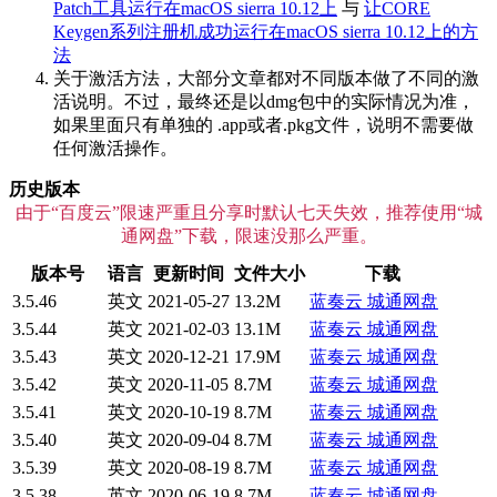
Patch工具运行在macOS sierra 10.12上
与
让CORE
Keygen系列注册机成功运行在macOS sierra 10.12上的方
法
关于激活方法，大部分文章都对不同版本做了不同的激
活说明。不过，最终还是以dmg包中的实际情况为准，
如果里面只有单独的 .app或者.pkg文件，说明不需要做
任何激活操作。
历史版本
由于“百度云”限速严重且分享时默认七天失效，推荐使用“城
通网盘”下载，限速没那么严重。
版本号
语言
更新时间
文件大小
下载
3.5.46
英文
2021-05-27
13.2M
蓝奏云
城通网盘
3.5.44
英文
2021-02-03
13.1M
蓝奏云
城通网盘
3.5.43
英文
2020-12-21
17.9M
蓝奏云
城通网盘
3.5.42
英文
2020-11-05
8.7M
蓝奏云
城通网盘
3.5.41
英文
2020-10-19
8.7M
蓝奏云
城通网盘
3.5.40
英文
2020-09-04
8.7M
蓝奏云
城通网盘
3.5.39
英文
2020-08-19
8.7M
蓝奏云
城通网盘
3.5.38
英文
2020-06-19
8.7M
蓝奏云
城通网盘