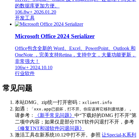
的数据库更加方便。
106.8w+
2026.01.20
开发工具
Microsoft Office 2024 Serializer
Office包含全新的 Word、Excel、PowerPoint、Outlook 和
OneNote ，完美支持Retina，支持中文，大量功能更新，
非常强大！
106w+
2024.10.10
行业软件
常见问题
本站DMG、zip统一打开密码：
xclient.info
如遇：
，
「xxx.app已损坏，打不开。你应该将它移到废纸篓」
请参考：
《新手常见问题》
中“下载好的DMG 打不开”第
二项中内容；如果仅是部分TNT软件闪退打不开，参考
《修复TNT和谐软件闪退问题》
激活工具在新系统10.12中打不开。参照
让Special-K系列