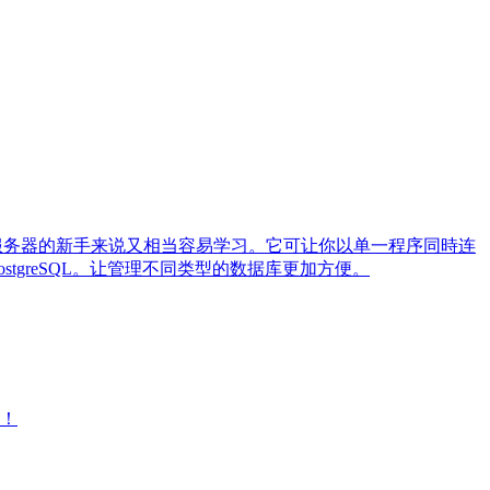
对数据库服务器的新手来说又相当容易学习。它可让你以单一程序同時连
 PostgreSQL。让管理不同类型的数据库更加方便。
大！