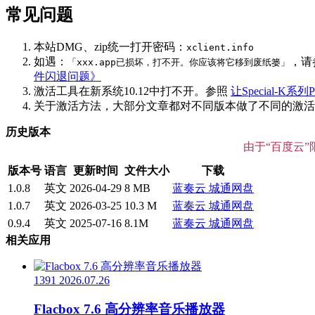
常见问题
本站DMG、zip统一打开密码：
xclient.info
如遇：
，请
「xxx.app已损坏，打不开。你应该将它移到废纸篓」
件闪退问题》
激活工具在新系统10.12中打不开。参照
让Special-K系列P
关于激活方法，大部分文章都对不同版本做了不同的激活说明
历史版本
由于“百度云
版本号
语言
更新时间
文件大小
下载
1.0.8
英文
2026-04-29
8 MB
蓝奏云
城通网盘
1.0.7
英文
2026-03-25
10.3 M
蓝奏云
城通网盘
0.9.4
英文
2025-07-16
8.1M
蓝奏云
城通网盘
相关应用
1391
2026.07.26
Flacbox 7.6 高分辨率音乐播放器