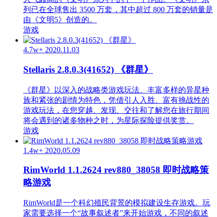
列已在全球售出 3500 万套，其中超过 800 万套的销量是
由《文明5》创造的。
游戏
4.7w+
2020.11.03
Stellaris 2.8.0.3(41652) 《群星》
《群星》以深入的战略类游戏玩法、丰富多样的异星种
族和紧张的剧情为特色，凭借引人入胜、富有挑战性的
游戏玩法，在您穿越、发现、交往和了解您在旅行期间
将会遇到的诸多物种之时，为星际探险提供奖赏。
游戏
1.4w+
2020.05.09
RimWorld 1.1.2624 rev880_38058 即时战略策
略游戏
RimWorld是一个科幻殖民背景的模拟建设生存游戏。玩
家需要选择一个“故事叙述者”来开始游戏，不同的叙述