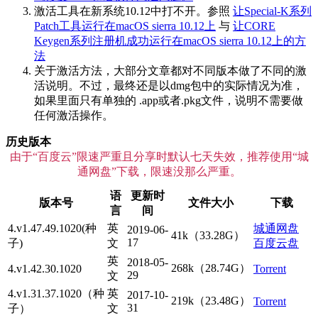
激活工具在新系统10.12中打不开。参照
让Special-K系列
Patch工具运行在macOS sierra 10.12上
与
让CORE
Keygen系列注册机成功运行在macOS sierra 10.12上的方
法
关于激活方法，大部分文章都对不同版本做了不同的激
活说明。不过，最终还是以dmg包中的实际情况为准，
如果里面只有单独的 .app或者.pkg文件，说明不需要做
任何激活操作。
历史版本
由于“百度云”限速严重且分享时默认七天失效，推荐使用“城
通网盘”下载，限速没那么严重。
语
更新时
版本号
文件大小
下载
言
间
4.v1.47.49.1020(种
英
城通网盘
2019-06-
41k（33.28G）
17
子)
文
百度云盘
英
2018-05-
268k（28.74G）
4.v1.42.30.1020
Torrent
29
文
4.v1.31.37.1020（种
英
2017-10-
219k（23.48G）
Torrent
31
子）
文