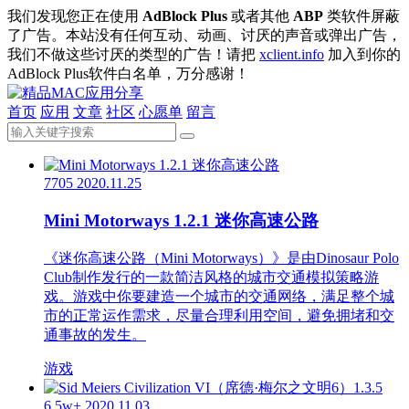
我们发现您正在使用
AdBlock Plus
或者其他
ABP
类软件屏蔽
了广告。本站没有任何互动、动画、讨厌的声音或弹出广告，
我们不做这些讨厌的类型的广告！请把
xclient.info
加入到你的
AdBlock Plus软件白名单，万分感谢！
首页
应用
文章
社区
心愿单
留言
7705
2020.11.25
Mini Motorways 1.2.1 迷你高速公路
《迷你高速公路（Mini Motorways）》是由Dinosaur Polo
Club制作发行的一款简洁风格的城市交通模拟策略游
戏。游戏中你要建造一个城市的交通网络，满足整个城
市的正常运作需求，尽量合理利用空间，避免拥堵和交
通事故的发生。
游戏
6.5w+
2020.11.03