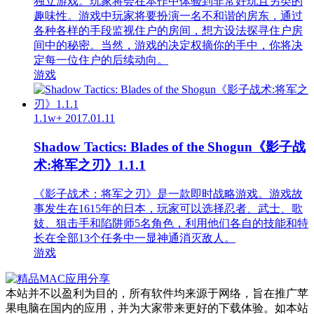
独立游戏。玩家将会在本作中体验到非常好玩且另类的
趣味性。游戏中玩家将要扮演一名不和谐的房东，通过
各种各样的手段监视住户的房间，想方设法探寻住户房
间中的秘密。当然，游戏的决定权摘你的手中，你将决
定每一位住户的后续动向。
游戏
1.1w+
2017.01.11
Shadow Tactics: Blades of the Shogun《影子战
术:将军之刃》1.1.1
《影子战术：将军之刃》是一款即时战略游戏。游戏故
事发生在1615年的日本，玩家可以选择忍者、武士、歌
妓、狙击手和陷阱师5名角色，利用他们各自的技能和特
长在全部13个任务中一显神通消灭敌人。
游戏
本站并不以盈利为目的，所有软件均来源于网络，旨在推广苹
果电脑在国内的应用，并为大家带来更好的下载体验。如本站