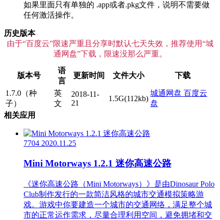
如果里面只有单独的 .app或者.pkg文件，说明不需要做
任何激活操作。
历史版本
由于“百度云”限速严重且分享时默认七天失效，推荐使用“城
通网盘”下载，限速没那么严重。
语
版本号
更新时间
文件大小
下载
言
1.7.0（种
英
城通网盘
百度云
2018-11-
1.5G(112kb)
21
子）
文
盘
相关应用
7704
2020.11.25
Mini Motorways 1.2.1 迷你高速公路
《迷你高速公路（Mini Motorways）》是由Dinosaur Polo
Club制作发行的一款简洁风格的城市交通模拟策略游
戏。游戏中你要建造一个城市的交通网络，满足整个城
市的正常运作需求，尽量合理利用空间，避免拥堵和交