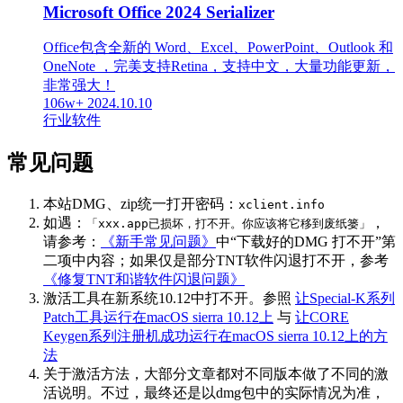
Microsoft Office 2024 Serializer
Office包含全新的 Word、Excel、PowerPoint、Outlook 和
OneNote ，完美支持Retina，支持中文，大量功能更新，
非常强大！
106w+
2024.10.10
行业软件
常见问题
本站DMG、zip统一打开密码：
xclient.info
如遇：
，
「xxx.app已损坏，打不开。你应该将它移到废纸篓」
请参考：
《新手常见问题》
中“下载好的DMG 打不开”第
二项中内容；如果仅是部分TNT软件闪退打不开，参考
《修复TNT和谐软件闪退问题》
激活工具在新系统10.12中打不开。参照
让Special-K系列
Patch工具运行在macOS sierra 10.12上
与
让CORE
Keygen系列注册机成功运行在macOS sierra 10.12上的方
法
关于激活方法，大部分文章都对不同版本做了不同的激
活说明。不过，最终还是以dmg包中的实际情况为准，