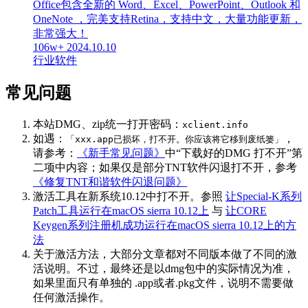
Office包含全新的 Word、Excel、PowerPoint、Outlook 和
OneNote ，完美支持Retina，支持中文，大量功能更新，
非常强大！
106w+
2024.10.10
行业软件
常见问题
本站DMG、zip统一打开密码：
xclient.info
如遇：
，
「xxx.app已损坏，打不开。你应该将它移到废纸篓」
请参考：
《新手常见问题》
中“下载好的DMG 打不开”第
二项中内容；如果仅是部分TNT软件闪退打不开，参考
《修复TNT和谐软件闪退问题》
激活工具在新系统10.12中打不开。参照
让Special-K系列
Patch工具运行在macOS sierra 10.12上
与
让CORE
Keygen系列注册机成功运行在macOS sierra 10.12上的方
法
关于激活方法，大部分文章都对不同版本做了不同的激
活说明。不过，最终还是以dmg包中的实际情况为准，
如果里面只有单独的 .app或者.pkg文件，说明不需要做
任何激活操作。