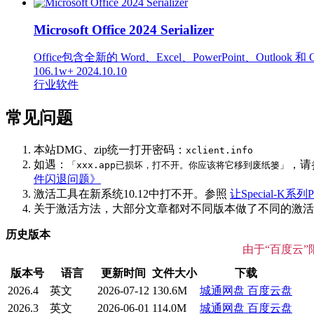
Microsoft Office 2024 Serializer
Office包含全新的 Word、Excel、PowerPoint、Out
106.1w+
2024.10.10
行业软件
常见问题
本站DMG、zip统一打开密码：
xclient.info
如遇：
，请
「xxx.app已损坏，打不开。你应该将它移到废纸篓」
件闪退问题》
激活工具在新系统10.12中打不开。参照
让Special-K系列P
关于激活方法，大部分文章都对不同版本做了不同的激活说明
历史版本
由于“百度云
版本号
语言
更新时间
文件大小
下载
2026.4
英文
2026-07-12
130.6M
城通网盘
百度云盘
2026.3
英文
2026-06-01
114.0M
城通网盘
百度云盘