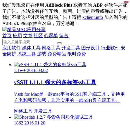
new
我们发现您正在使用
AdBlock Plus
或者其他
ABP
类软件屏蔽
了广告。本站没有任何互动、动画、讨厌的声音或弹出广告，
我们不做这些讨厌的类型的广告！请把
xclient.info
加入到你的
AdBlock Plus软件白名单，万分感谢！
首页
应用
文章
社区
心愿单
留言
应用软件
媒体工具
网络工具
开发工具
图形设计
行业软件
安
全防护
系统工具
游戏
免费精品
限时免费
1.1w+
2016.03.02
vSSH 1.11.1 强大的多标签ssh工具
Vssh for Mac是一款mac平台的SSH客户端工具，支持用
户名和密码加密，非常实用的一款SSH客户端工具。
网络工具
开发工具
1862
2016.01.20