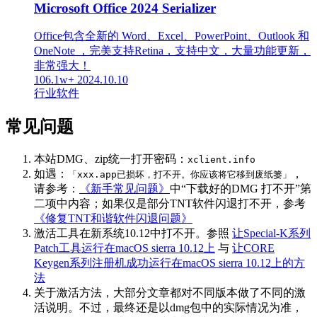
Microsoft Office 2024 Serializer
Office包含全新的 Word、Excel、PowerPoint、Outlook 和
OneNote ，完美支持Retina，支持中文，大量功能更新，
非常强大！
106.1w+
2024.10.10
行业软件
常见问题
本站DMG、zip统一打开密码：
xclient.info
如遇：
，
「xxx.app已损坏，打不开。你应该将它移到废纸篓」
请参考：
《新手常见问题》
中“下载好的DMG 打不开”第
二项中内容；如果仅是部分TNT软件闪退打不开，参考
《修复TNT和谐软件闪退问题》
激活工具在新系统10.12中打不开。参照
让Special-K系列
Patch工具运行在macOS sierra 10.12上
与
让CORE
Keygen系列注册机成功运行在macOS sierra 10.12上的方
法
关于激活方法，大部分文章都对不同版本做了不同的激
活说明。不过，最终还是以dmg包中的实际情况为准，