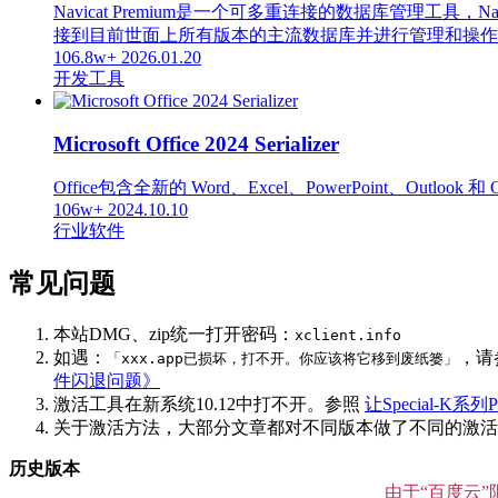
Navicat Premium是一个可多重连接的数据库管
接到目前世面上所有版本的主流数据库并进行管理和操作，支持的数据库
106.8w+
2026.01.20
开发工具
Microsoft Office 2024 Serializer
Office包含全新的 Word、Excel、PowerPoint、Out
106w+
2024.10.10
行业软件
常见问题
本站DMG、zip统一打开密码：
xclient.info
如遇：
，请
「xxx.app已损坏，打不开。你应该将它移到废纸篓」
件闪退问题》
激活工具在新系统10.12中打不开。参照
让Special-K系列P
关于激活方法，大部分文章都对不同版本做了不同的激活说明
历史版本
由于“百度云