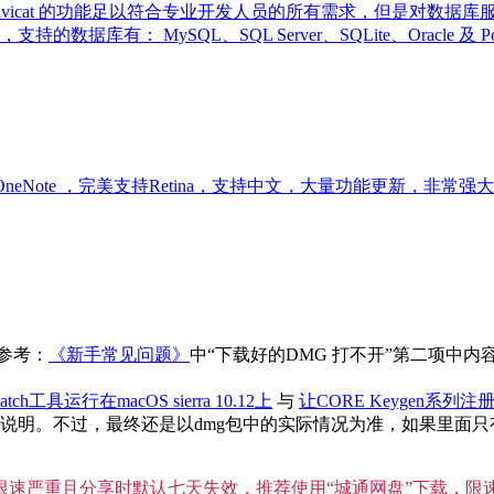
理工具，Navicat 的功能足以符合专业开发人员的所有需求，但是
有： MySQL、SQL Server、SQLite、Oracle 及
look 和 OneNote ，完美支持Retina，支持中文，大量功能更新，非常强
参考：
《新手常见问题》
中“下载好的DMG 打不开”第二项中
atch工具运行在macOS sierra 10.12上
与
让CORE Keygen系列注册
。不过，最终还是以dmg包中的实际情况为准，如果里面只有单独
”限速严重且分享时默认七天失效，推荐使用“城通网盘”下载，限