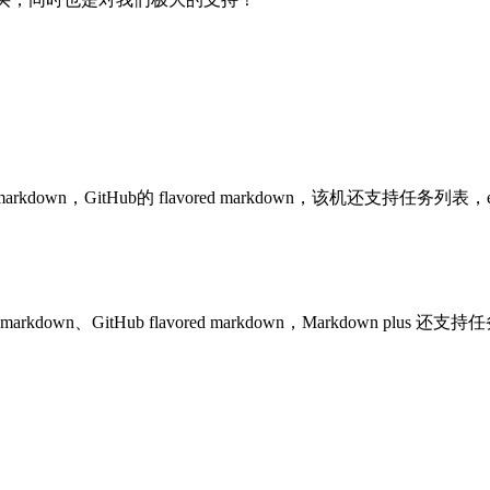
markdown，GitHub的 flavored markdown，该机还支持任
down、GitHub flavored markdown，Markdown plus 还支