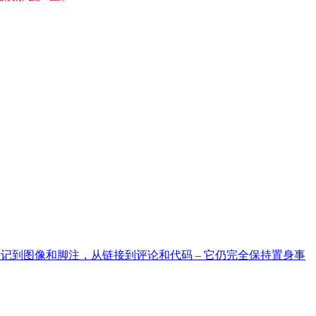
切 – 从标记到图像和脚注，从链接到评论和代码 – 它仍完全保持置身事