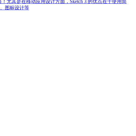
N倍！尤其是在移动应用设计方面，Sketch 3 的优点在于使用简
、图标设计等