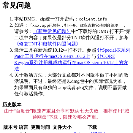
常见问题
本站DMG、zip统一打开密码：
xclient.info
如遇：
，
「xxx.app已损坏，打不开。你应该将它移到废纸篓」
请参考：
《新手常见问题》
中“下载好的DMG 打不开”第
二项中内容；如果仅是部分TNT软件闪退打不开，参考
《修复TNT和谐软件闪退问题》
激活工具在新系统10.12中打不开。参照
让Special-K系列
Patch工具运行在macOS sierra 10.12上
与
让CORE
Keygen系列注册机成功运行在macOS sierra 10.12上的方
法
关于激活方法，大部分文章都对不同版本做了不同的激
活说明。不过，最终还是以dmg包中的实际情况为准，
如果里面只有单独的 .app或者.pkg文件，说明不需要做
任何激活操作。
历史版本
由于“百度云”限速严重且分享时默认七天失效，推荐使用“城
通网盘”下载，限速没那么严重。
版本号
语言
更新时间
文件大小
下载