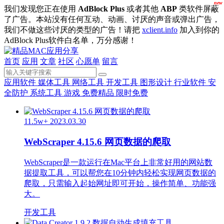
new
我们发现您正在使用
AdBlock Plus
或者其他
ABP
类软件屏蔽
了广告。本站没有任何互动、动画、讨厌的声音或弹出广告，
我们不做这些讨厌的类型的广告！请把
xclient.info
加入到你的
AdBlock Plus软件白名单，万分感谢！
首页
应用
文章
社区
心愿单
留言
应用软件
媒体工具
网络工具
开发工具
图形设计
行业软件
安
全防护
系统工具
游戏
免费精品
限时免费
11.5w+
2023.03.30
WebScraper 4.15.6 网页数据的爬取
WebScraper是一款运行在Mac平台上非常好用的网站数
据提取工具，可以帮您在10分钟内轻松实现网页数据的
爬取，只需输入起始网址即可开始，操作简单、功能强
大。
开发工具