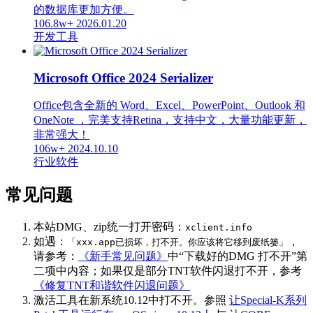
的数据库更加方便。
106.8w+
2026.01.20
开发工具
Microsoft Office 2024 Serializer
Office包含全新的 Word、Excel、PowerPoint、Outlook 和
OneNote ，完美支持Retina，支持中文，大量功能更新，
非常强大！
106w+
2024.10.10
行业软件
常见问题
本站DMG、zip统一打开密码：
xclient.info
如遇：
，
「xxx.app已损坏，打不开。你应该将它移到废纸篓」
请参考：
《新手常见问题》
中“下载好的DMG 打不开”第
二项中内容；如果仅是部分TNT软件闪退打不开，参考
《修复TNT和谐软件闪退问题》
激活工具在新系统10.12中打不开。参照
让Special-K系列