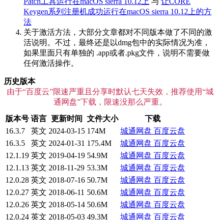
Patch工具运行在macOS sierra 10.12上
与
让CORE
Keygen系列注册机成功运行在macOS sierra 10.12上的方
法
关于激活方法，大部分文章都对不同版本做了不同的激
活说明。不过，最终还是以dmg包中的实际情况为准，
如果里面只有单独的 .app或者.pkg文件，说明不需要做
任何激活操作。
历史版本
由于“百度云”限速严重且分享时默认七天失效，推荐使用“城
通网盘”下载，限速没那么严重。
版本号
语言
更新时间
文件大小
下载
16.3.7
英文
2024-03-15
174M
城通网盘
百度云盘
16.3.5
英文
2024-01-31
175.4M
城通网盘
百度云盘
12.1.19
英文
2019-04-19
54.9M
城通网盘
百度云盘
12.1.13
英文
2018-11-29
53.3M
城通网盘
百度云盘
12.0.28
英文
2018-07-16
50.7M
城通网盘
百度云盘
12.0.27
英文
2018-06-11
50.6M
城通网盘
百度云盘
12.0.26
英文
2018-05-14
50.6M
城通网盘
百度云盘
12.0.24
英文
2018-05-03
49.3M
城通网盘
百度云盘