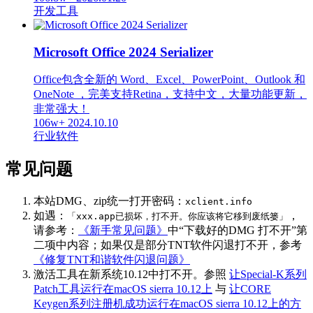
开发工具
Microsoft Office 2024 Serializer
Office包含全新的 Word、Excel、PowerPoint、Outlook 和
OneNote ，完美支持Retina，支持中文，大量功能更新，
非常强大！
106w+
2024.10.10
行业软件
常见问题
本站DMG、zip统一打开密码：
xclient.info
如遇：
，
「xxx.app已损坏，打不开。你应该将它移到废纸篓」
请参考：
《新手常见问题》
中“下载好的DMG 打不开”第
二项中内容；如果仅是部分TNT软件闪退打不开，参考
《修复TNT和谐软件闪退问题》
激活工具在新系统10.12中打不开。参照
让Special-K系列
Patch工具运行在macOS sierra 10.12上
与
让CORE
Keygen系列注册机成功运行在macOS sierra 10.12上的方