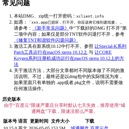
常见问题
本站DMG、zip统一打开密码：
xclient.info
如遇：
，
「xxx.app已损坏，打不开。你应该将它移到废纸篓」
请参考：
《新手常见问题》
中“下载好的DMG 打不开”第
二项中内容；如果仅是部分TNT软件闪退打不开，参考
《修复TNT和谐软件闪退问题》
激活工具在新系统10.12中打不开。参照
让Special-K系列
Patch工具运行在macOS sierra 10.12上
与
让CORE
Keygen系列注册机成功运行在macOS sierra 10.12上的方
法
关于激活方法，大部分文章都对不同版本做了不同的激
活说明。不过，最终还是以dmg包中的实际情况为准，
如果里面只有单独的 .app或者.pkg文件，说明不需要做
任何激活操作。
历史版本
由于“百度云”限速严重且分享时默认七天失效，推荐使用“城
通网盘”下载，限速没那么严重。
版本号
语言
更新时间
文件大小
下载
10.15.0
英文
2026-05-05
153.5M
城通网盘
百度云盘