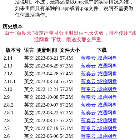
活说明。不过，最终还是以dmg包中的实际情况为准，
如果里面只有单独的 .app或者.pkg文件，说明不需要做
任何激活操作。
历史版本
由于“百度云”限速严重且分享时默认七天失效，推荐使用“城
通网盘”下载，限速没那么严重。
版本号
语言
更新时间
文件大小
下载
2.14
英文
2023-08-21
57.4M
蓝奏云
城通网盘
2.13
英文
2023-06-29
57.3M
蓝奏云
城通网盘
2.12
英文
2023-04-28
57.4M
蓝奏云
城通网盘
2.11.1
英文
2023-03-14
57.3M
蓝奏云
城通网盘
2.10
英文
2022-12-21
57.2M
蓝奏云
城通网盘
2.9
英文
2022-10-08
57.2M
蓝奏云
城通网盘
2.8.2
英文
2022-09-07
57.2M
蓝奏云
城通网盘
2.8.1
英文
2022-08-22
57.2M
蓝奏云
城通网盘
2.8
英文
2022-08-17
57.2M
蓝奏云
城通网盘
2.7
英文
2022-07-19
57.1M
蓝奏云
城通网盘
2.6
英文
2022-06-06
54.3M
蓝奏云
城通网盘