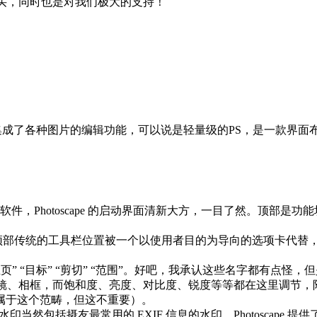
购买，同时也是对我们极大的支持！
编辑工具，集成了各种图片的编辑功能，可以说是轻量级的PS，是一
处理软件，Photoscape 的启动界面清新大方，一目了然。顶部是功
。
，顶部传统的工具栏位置被一个以使用者目的为导向的选项卡代替，把各个功
分别是 “主页” “目标” “剪切” “范围”。好吧，我承认这些名字
预设的各种滤镜、相框，而饱和度、亮度、对比度、锐度等等都在这里
属于这个范畴，但这不重要）。
印当然包括摄友最常用的 EXIF 信息的水印。Photoscap