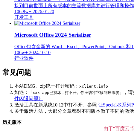
接到目前世面上所有版本的主流数据库并进行管理和操作，支持的数据库
106.8w+
2026.01.20
开发工具
Microsoft Office 2024 Serializer
Office包含全新的 Word、Excel、PowerPoint、Out
106w+
2024.10.10
行业软件
常见问题
本站DMG、zip统一打开密码：
xclient.info
如遇：
，请
「xxx.app已损坏，打不开。你应该将它移到废纸篓」
件闪退问题》
激活工具在新系统10.12中打不开。参照
让Special-K系列P
关于激活方法，大部分文章都对不同版本做了不同的激活说明
历史版本
由于“百度云