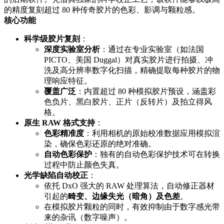
的精度复刻超过 80 种传奇胶片的色彩、影调与颗粒感。
核心功能
科学级胶片复刻
：
深度实验室分析
：通过在专业实验室（如法国
PICTO、美国 Duggal）对真实胶片进行拍摄、冲
洗及高分辨率数字化扫描，精确提取每种胶片的物
理响应特征。
覆盖广泛
：内置超过 80 种模拟胶片预设，涵盖彩
色负片、黑白胶片、正片（反转片）及拍立得风
格。
原生 RAW 格式支持
：
色彩精准度
：利用相机的原始校准数据应用模拟渲
染，确保色彩还原的绝对准确。
自动色彩保护
：独有的自动色彩保护技术可在转换
过程中防止颜色失真。
光学缺陷自动校正
：
依托 DxO 强大的 RAW 处理算法，自动修正器材
引起的
畸变、边缘失光（暗角）及色差
。
在模拟胶片颗粒的同时，有效抑制由于数字感光带
来的杂讯（数字噪声）。