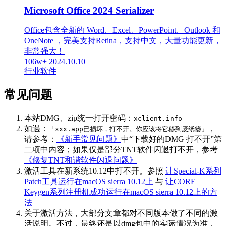
Microsoft Office 2024 Serializer
Office包含全新的 Word、Excel、PowerPoint、Outlook 和
OneNote ，完美支持Retina，支持中文，大量功能更新，
非常强大！
106w+
2024.10.10
行业软件
常见问题
本站DMG、zip统一打开密码：
xclient.info
如遇：
，
「xxx.app已损坏，打不开。你应该将它移到废纸篓」
请参考：
《新手常见问题》
中“下载好的DMG 打不开”第
二项中内容；如果仅是部分TNT软件闪退打不开，参考
《修复TNT和谐软件闪退问题》
激活工具在新系统10.12中打不开。参照
让Special-K系列
Patch工具运行在macOS sierra 10.12上
与
让CORE
Keygen系列注册机成功运行在macOS sierra 10.12上的方
法
关于激活方法，大部分文章都对不同版本做了不同的激
活说明。不过，最终还是以dmg包中的实际情况为准，