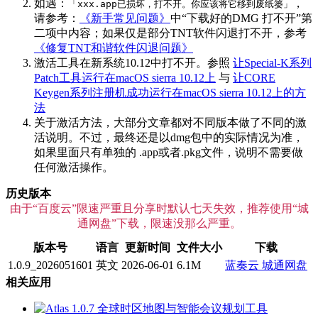
如遇：
，
「xxx.app已损坏，打不开。你应该将它移到废纸篓」
请参考：
《新手常见问题》
中“下载好的DMG 打不开”第
二项中内容；如果仅是部分TNT软件闪退打不开，参考
《修复TNT和谐软件闪退问题》
激活工具在新系统10.12中打不开。参照
让Special-K系列
Patch工具运行在macOS sierra 10.12上
与
让CORE
Keygen系列注册机成功运行在macOS sierra 10.12上的方
法
关于激活方法，大部分文章都对不同版本做了不同的激
活说明。不过，最终还是以dmg包中的实际情况为准，
如果里面只有单独的 .app或者.pkg文件，说明不需要做
任何激活操作。
历史版本
由于“百度云”限速严重且分享时默认七天失效，推荐使用“城
通网盘”下载，限速没那么严重。
版本号
语言
更新时间
文件大小
下载
1.0.9_2026051601
英文
2026-06-01
6.1M
蓝奏云
城通网盘
相关应用