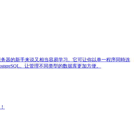
对数据库服务器的新手来说又相当容易学习。它可让你以单一程序同時连
 PostgreSQL。让管理不同类型的数据库更加方便。
大！