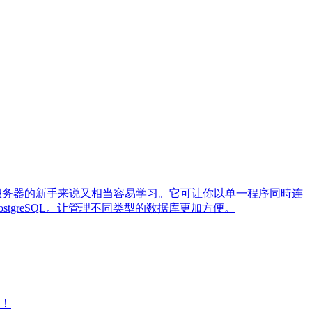
对数据库服务器的新手来说又相当容易学习。它可让你以单一程序同時连
 PostgreSQL。让管理不同类型的数据库更加方便。
大！