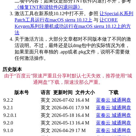
二项中内容；如果仅是部分TNT软件闪退打不开，参考
《修复TNT和谐软件闪退问题》
激活工具在新系统10.12中打不开。参照
让Special-K系列
Patch工具运行在macOS sierra 10.12上
与
让CORE
Keygen系列注册机成功运行在macOS sierra 10.12上的方
法
关于激活方法，大部分文章都对不同版本做了不同的激
活说明。不过，最终还是以dmg包中的实际情况为准，
如果里面只有单独的 .app或者.pkg文件，说明不需要做
任何激活操作。
历史版本
由于“百度云”限速严重且分享时默认七天失效，推荐使用“城
通网盘”下载，限速没那么严重。
版本号
语言
更新时间
文件大小
下载
9.2.2
英文
2026-07-02
16.4 M
蓝奏云
城通网盘
9.2.1
英文
2026-06-01
17.9 M
蓝奏云
城通网盘
9.2.0.1
英文
2026-05-18
16.4 M
蓝奏云
城通网盘
9.2.0
英文
2026-05-13
16.4 M
蓝奏云
城通网盘
9.1.0
英文
2026-04-29
17 M
蓝奏云
城通网盘