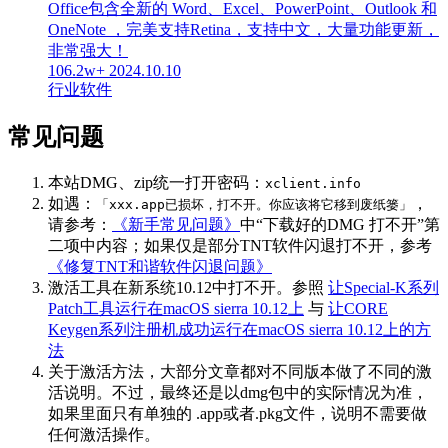
Office包含全新的 Word、Excel、PowerPoint、Outlook 和
OneNote ，完美支持Retina，支持中文，大量功能更新，
非常强大！
106.2w+
2024.10.10
行业软件
常见问题
本站DMG、zip统一打开密码：
xclient.info
如遇：
，
「xxx.app已损坏，打不开。你应该将它移到废纸篓」
请参考：
《新手常见问题》
中“下载好的DMG 打不开”第
二项中内容；如果仅是部分TNT软件闪退打不开，参考
《修复TNT和谐软件闪退问题》
激活工具在新系统10.12中打不开。参照
让Special-K系列
Patch工具运行在macOS sierra 10.12上
与
让CORE
Keygen系列注册机成功运行在macOS sierra 10.12上的方
法
关于激活方法，大部分文章都对不同版本做了不同的激
活说明。不过，最终还是以dmg包中的实际情况为准，
如果里面只有单独的 .app或者.pkg文件，说明不需要做
任何激活操作。