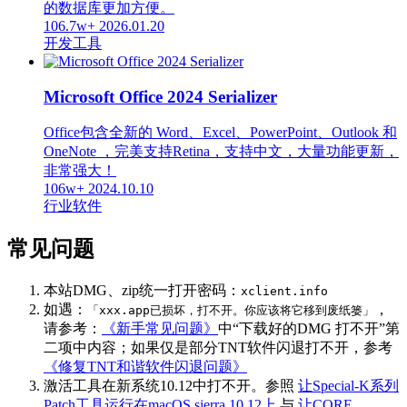
的数据库更加方便。
106.7w+
2026.01.20
开发工具
Microsoft Office 2024 Serializer
Office包含全新的 Word、Excel、PowerPoint、Outlook 和
OneNote ，完美支持Retina，支持中文，大量功能更新，
非常强大！
106w+
2024.10.10
行业软件
常见问题
本站DMG、zip统一打开密码：
xclient.info
如遇：
，
「xxx.app已损坏，打不开。你应该将它移到废纸篓」
请参考：
《新手常见问题》
中“下载好的DMG 打不开”第
二项中内容；如果仅是部分TNT软件闪退打不开，参考
《修复TNT和谐软件闪退问题》
激活工具在新系统10.12中打不开。参照
让Special-K系列
Patch工具运行在macOS sierra 10.12上
与
让CORE