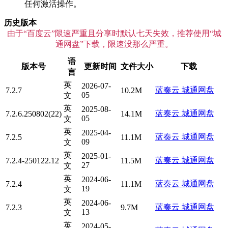
任何激活操作。
历史版本
由于“百度云”限速严重且分享时默认七天失效，推荐使用“城
通网盘”下载，限速没那么严重。
语
版本号
更新时间
文件大小
下载
言
英
2026-07-
蓝奏云
城通网盘
7.2.7
10.2M
05
文
英
2025-08-
蓝奏云
城通网盘
7.2.6.250802(22)
14.1M
05
文
英
2025-04-
蓝奏云
城通网盘
7.2.5
11.1M
09
文
英
2025-01-
蓝奏云
城通网盘
7.2.4-250122.12
11.5M
27
文
英
2024-06-
蓝奏云
城通网盘
7.2.4
11.1M
19
文
英
2024-06-
蓝奏云
城通网盘
7.2.3
9.7M
13
文
英
2024-05-