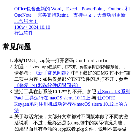
Office包含全新的 Word、Excel、PowerPoint、Outlook 和
OneNote ，完美支持Retina，支持中文，大量功能更新，
非常强大！
106w+
2024.10.10
行业软件
常见问题
本站DMG、zip统一打开密码：
xclient.info
如遇：
，
「xxx.app已损坏，打不开。你应该将它移到废纸篓」
请参考：
《新手常见问题》
中“下载好的DMG 打不开”第
二项中内容；如果仅是部分TNT软件闪退打不开，参考
《修复TNT和谐软件闪退问题》
激活工具在新系统10.12中打不开。参照
让Special-K系列
Patch工具运行在macOS sierra 10.12上
与
让CORE
Keygen系列注册机成功运行在macOS sierra 10.12上的方
法
关于激活方法，大部分文章都对不同版本做了不同的激
活说明。不过，最终还是以dmg包中的实际情况为准，
如果里面只有单独的 .app或者.pkg文件，说明不需要做