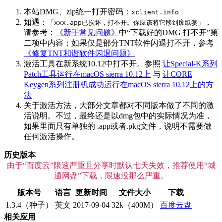
本站DMG、zip统一打开密码：
xclient.info
如遇：
，
「xxx.app已损坏，打不开。你应该将它移到废纸篓」
请参考：
《新手常见问题》
中“下载好的DMG 打不开”第
二项中内容；如果仅是部分TNT软件闪退打不开，参考
《修复TNT和谐软件闪退问题》
激活工具在新系统10.12中打不开。参照
让Special-K系列
Patch工具运行在macOS sierra 10.12上
与
让CORE
Keygen系列注册机成功运行在macOS sierra 10.12上的方
法
关于激活方法，大部分文章都对不同版本做了不同的激
活说明。不过，最终还是以dmg包中的实际情况为准，
如果里面只有单独的 .app或者.pkg文件，说明不需要做
任何激活操作。
历史版本
由于“百度云”限速严重且分享时默认七天失效，推荐使用“城
通网盘”下载，限速没那么严重。
版本号
语言
更新时间
文件大小
下载
1.3.4（种子）
英文
2017-09-04
32k（400M）
百度云盘
相关应用