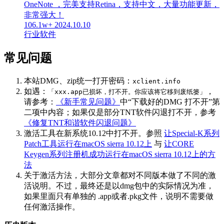
OneNote ，完美支持Retina，支持中文，大量功能更新，
非常强大！
106.1w+
2024.10.10
行业软件
常见问题
本站DMG、zip统一打开密码：
xclient.info
如遇：
，
「xxx.app已损坏，打不开。你应该将它移到废纸篓」
请参考：
《新手常见问题》
中“下载好的DMG 打不开”第
二项中内容；如果仅是部分TNT软件闪退打不开，参考
《修复TNT和谐软件闪退问题》
激活工具在新系统10.12中打不开。参照
让Special-K系列
Patch工具运行在macOS sierra 10.12上
与
让CORE
Keygen系列注册机成功运行在macOS sierra 10.12上的方
法
关于激活方法，大部分文章都对不同版本做了不同的激
活说明。不过，最终还是以dmg包中的实际情况为准，
如果里面只有单独的 .app或者.pkg文件，说明不需要做
任何激活操作。