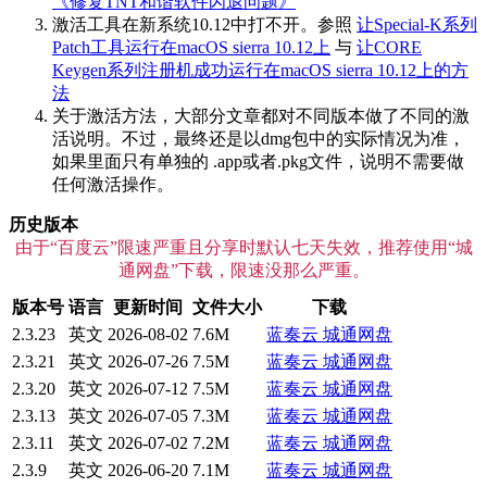
《修复TNT和谐软件闪退问题》
激活工具在新系统10.12中打不开。参照
让Special-K系列
Patch工具运行在macOS sierra 10.12上
与
让CORE
Keygen系列注册机成功运行在macOS sierra 10.12上的方
法
关于激活方法，大部分文章都对不同版本做了不同的激
活说明。不过，最终还是以dmg包中的实际情况为准，
如果里面只有单独的 .app或者.pkg文件，说明不需要做
任何激活操作。
历史版本
由于“百度云”限速严重且分享时默认七天失效，推荐使用“城
通网盘”下载，限速没那么严重。
版本号
语言
更新时间
文件大小
下载
2.3.23
英文
2026-08-02
7.6M
蓝奏云
城通网盘
2.3.21
英文
2026-07-26
7.5M
蓝奏云
城通网盘
2.3.20
英文
2026-07-12
7.5M
蓝奏云
城通网盘
2.3.13
英文
2026-07-05
7.3M
蓝奏云
城通网盘
2.3.11
英文
2026-07-02
7.2M
蓝奏云
城通网盘
2.3.9
英文
2026-06-20
7.1M
蓝奏云
城通网盘