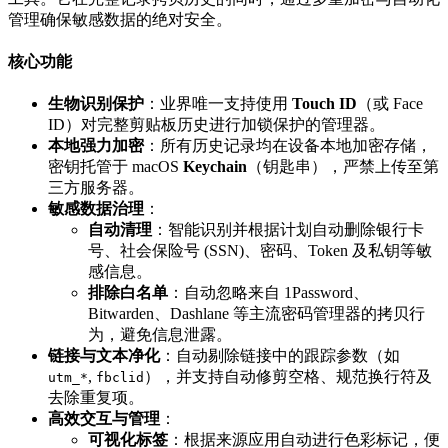
管理确保敏感数据的绝对安全。
核心功能
生物识别保护
：业界唯一支持使用
Touch ID
（或 Face
ID）对完整剪贴板历史进行加锁保护的管理器。
本地强力加密
：所有历史记录均在设备本地加密存储，
密钥托管于 macOS
Keychain
（钥匙串），严禁上传至第
三方服务器。
敏感数据治理
：
自动清理
：智能识别并根据计划自动删除银行卡
号、社会保险号 (SSN)、密码、Token 及私钥等敏
感信息。
排除白名单
：自动忽略来自 1Password、
Bitwarden、Dashlane 等主流密码管理器的拷贝行
为，避免信息泄露。
链接与文本净化
：自动剔除链接中的跟踪参数（如
,
），并支持自动修剪空格、规范换行符及
utm_*
fbclid
去除重复项。
高效交互与管理
：
可视化标签
：根据来源应用自动进行色彩标记，便