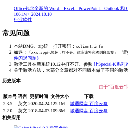
Office包含全新的 Word、Excel、PowerPoint、Out
106.1w+
2024.10.10
行业软件
常见问题
本站DMG、zip统一打开密码：
xclient.info
如遇：
，请
「xxx.app已损坏，打不开。你应该将它移到废纸篓」
件闪退问题》
激活工具在新系统10.12中打不开。参照
让Special-K系列P
关于激活方法，大部分文章都对不同版本做了不同的激活说明
历史版本
由于“百度云
版本号
语言
更新时间
文件大小
下载
2.3.5
英文
2020-04-24
125.1M
城通网盘
百度云盘
2.2.0
英文
2018-04-03
109.8M
城通网盘
百度云盘
相关应用