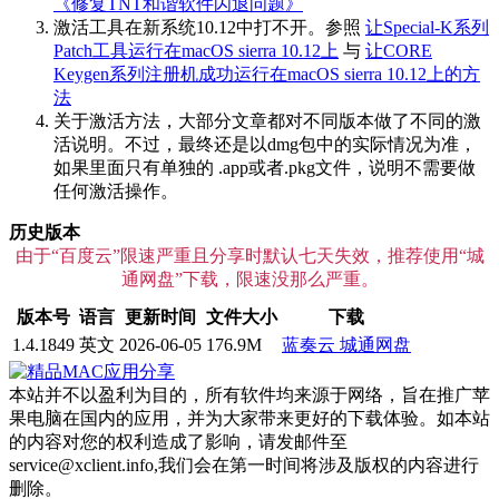
《修复TNT和谐软件闪退问题》
激活工具在新系统10.12中打不开。参照
让Special-K系列
Patch工具运行在macOS sierra 10.12上
与
让CORE
Keygen系列注册机成功运行在macOS sierra 10.12上的方
法
关于激活方法，大部分文章都对不同版本做了不同的激
活说明。不过，最终还是以dmg包中的实际情况为准，
如果里面只有单独的 .app或者.pkg文件，说明不需要做
任何激活操作。
历史版本
由于“百度云”限速严重且分享时默认七天失效，推荐使用“城
通网盘”下载，限速没那么严重。
版本号
语言
更新时间
文件大小
下载
1.4.1849
英文
2026-06-05
176.9M
蓝奏云
城通网盘
本站并不以盈利为目的，所有软件均来源于网络，旨在推广苹
果电脑在国内的应用，并为大家带来更好的下载体验。如本站
的内容对您的权利造成了影响，请发邮件至
service@xclient.info,我们会在第一时间将涉及版权的内容进行
删除。