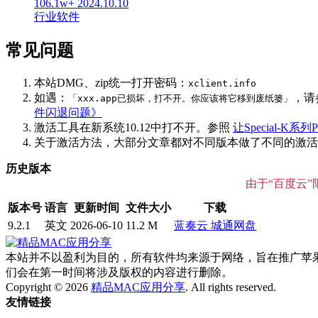
106.1w+
2024.10.10
行业软件
常见问题
本站DMG、zip统一打开密码：
xclient.info
如遇：
，请
「xxx.app已损坏，打不开。你应该将它移到废纸篓」
件闪退问题》
激活工具在新系统10.12中打不开。参照
让Special-K系列P
关于激活方法，大部分文章都对不同版本做了不同的激活说明
历史版本
由于“百度云
版本号
语言
更新时间
文件大小
下载
9.2.1
英文
2026-06-10
11.2 M
蓝奏云
城通网盘
本站并不以盈利为目的，所有软件均来源于网络，旨在推广苹果电脑在
们会在第一时间将涉及版权的内容进行删除。
Copyright © 2026
精品MAC应用分享
. All rights reserved.
友情链接