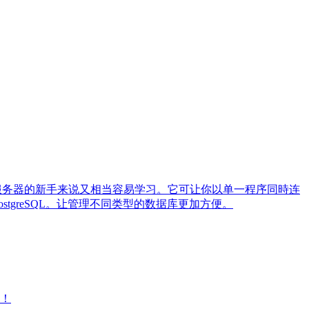
对数据库服务器的新手来说又相当容易学习。它可让你以单一程序同時连
 PostgreSQL。让管理不同类型的数据库更加方便。
大！