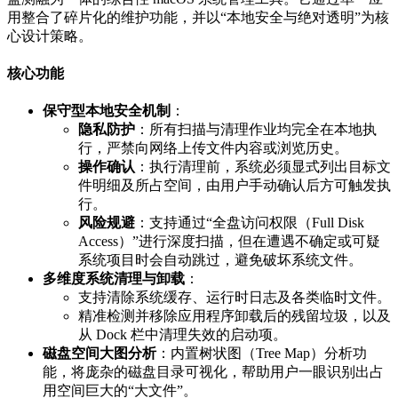
用整合了碎片化的维护功能，并以“本地安全与绝对透明”为核
心设计策略。
核心功能
保守型本地安全机制
：
隐私防护
：所有扫描与清理作业均完全在本地执
行，严禁向网络上传文件内容或浏览历史。
操作确认
：执行清理前，系统必须显式列出目标文
件明细及所占空间，由用户手动确认后方可触发执
行。
风险规避
：支持通过“全盘访问权限（Full Disk
Access）”进行深度扫描，但在遭遇不确定或可疑
系统项目时会自动跳过，避免破坏系统文件。
多维度系统清理与卸载
：
支持清除系统缓存、运行时日志及各类临时文件。
精准检测并移除应用程序卸载后的残留垃圾，以及
从 Dock 栏中清理失效的启动项。
磁盘空间大图分析
：内置树状图（Tree Map）分析功
能，将庞杂的磁盘目录可视化，帮助用户一眼识别出占
用空间巨大的“大文件”。