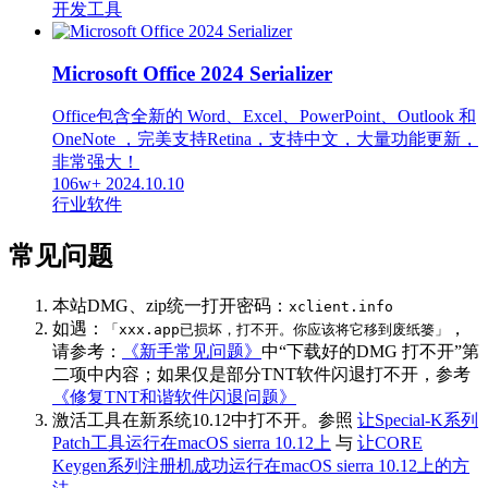
开发工具
Microsoft Office 2024 Serializer
Office包含全新的 Word、Excel、PowerPoint、Outlook 和
OneNote ，完美支持Retina，支持中文，大量功能更新，
非常强大！
106w+
2024.10.10
行业软件
常见问题
本站DMG、zip统一打开密码：
xclient.info
如遇：
，
「xxx.app已损坏，打不开。你应该将它移到废纸篓」
请参考：
《新手常见问题》
中“下载好的DMG 打不开”第
二项中内容；如果仅是部分TNT软件闪退打不开，参考
《修复TNT和谐软件闪退问题》
激活工具在新系统10.12中打不开。参照
让Special-K系列
Patch工具运行在macOS sierra 10.12上
与
让CORE
Keygen系列注册机成功运行在macOS sierra 10.12上的方