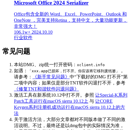
Microsoft Office 2024 Serializer
Office包含全新的 Word、Excel、PowerPoint、Outlook 和
OneNote ，完美支持Retina，支持中文，大量功能更新，
非常强大！
106.1w+
2024.10.10
行业软件
常见问题
本站DMG、zip统一打开密码：
xclient.info
如遇：
，
「xxx.app已损坏，打不开。你应该将它移到废纸篓」
请参考：
《新手常见问题》
中“下载好的DMG 打不开”第
二项中内容；如果仅是部分TNT软件闪退打不开，参考
《修复TNT和谐软件闪退问题》
激活工具在新系统10.12中打不开。参照
让Special-K系列
Patch工具运行在macOS sierra 10.12上
与
让CORE
Keygen系列注册机成功运行在macOS sierra 10.12上的方
法
关于激活方法，大部分文章都对不同版本做了不同的激
活说明。不过，最终还是以dmg包中的实际情况为准，