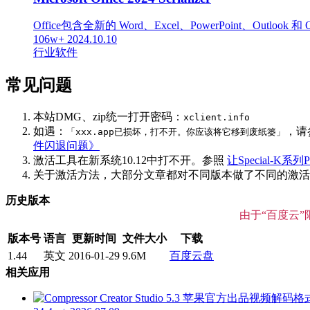
Office包含全新的 Word、Excel、PowerPoint、Out
106w+
2024.10.10
行业软件
常见问题
本站DMG、zip统一打开密码：
xclient.info
如遇：
，请
「xxx.app已损坏，打不开。你应该将它移到废纸篓」
件闪退问题》
激活工具在新系统10.12中打不开。参照
让Special-K系列P
关于激活方法，大部分文章都对不同版本做了不同的激活说明
历史版本
由于“百度云
版本号
语言
更新时间
文件大小
下载
1.44
英文
2016-01-29
9.6M
百度云盘
相关应用