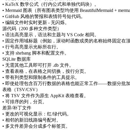
• KaTeX 数学公式（行内公式和单独代码块）。
• Mermaid 图表（所有图表类型均使用 BeautifulMermaid + merma
• GitHub 风格的警报和表情符号短代码。
• 编辑文件时实时更新 - 无闪烁。
源代码（200 多种文件类型）
• 语法高亮显示，语法和主题与 VS Code 相同。
• 固定作用域标题（例如，滚动时函数或类的名称始终固定在
• 行号高亮显示光标所在行。
• 支持 shebang 脚本和配置文件。
SQLite 数据库
• 无需其他工具即可打开 .db 文件。
• 查看表格，在表格之间切换，按行分页。
• 带有列类型和限制条件的工具提示。
• 即使处理包含百万行数据的表格也能正常工作——数据分批
表格（TSV/CSV）
• 将 TSV 文件作为原生 AppKit 表格查看。
• 可排序的列，分页。
差异/补丁文件
• 更改的可视化显示：红/绿代码。
• 相邻的新旧线路编号配对。
• 多文件差异会分成多个标签页。