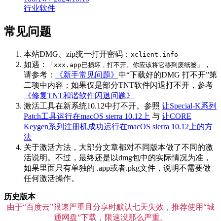
行业软件
常见问题
本站DMG、zip统一打开密码：
xclient.info
如遇：
，
「xxx.app已损坏，打不开。你应该将它移到废纸篓」
请参考：
《新手常见问题》
中“下载好的DMG 打不开”第
二项中内容；如果仅是部分TNT软件闪退打不开，参考
《修复TNT和谐软件闪退问题》
激活工具在新系统10.12中打不开。参照
让Special-K系列
Patch工具运行在macOS sierra 10.12上
与
让CORE
Keygen系列注册机成功运行在macOS sierra 10.12上的方
法
关于激活方法，大部分文章都对不同版本做了不同的激
活说明。不过，最终还是以dmg包中的实际情况为准，
如果里面只有单独的 .app或者.pkg文件，说明不需要做
任何激活操作。
历史版本
由于“百度云”限速严重且分享时默认七天失效，推荐使用“城
通网盘”下载，限速没那么严重。