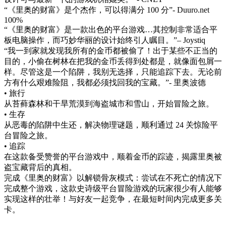
“《里奥的财富》是个杰作，可以得满分 100 分”- Duuro.net
100%
“《里奥的财富》是一款出色的平台游戏…其控制非常适合平
板电脑操作，而巧妙华丽的设计始终引人瞩目。”– Joystiq
“我一到家就发现我所有的金币都被偷了！出于某些不正当的
目的，小偷在树林在把我的金币丢得到处都是，就像面包屑一
样。尽管这是一个陷阱，我别无选择，只能追踪下去。无论前
方有什么艰难险阻，我都必须找回我的宝藏。”- 里奥波德
• 旅行
从苔藓森林和干旱荒漠到海盗城市和雪山，开始冒险之旅。
• 生存
从恶毒的陷阱中生还，解决物理谜题，顺利通过 24 关惊险平
台冒险之旅。
• 追踪
在这款备受赞誉的平台游戏中，顺着金币的踪迹，揭露里奥被
盗宝藏背后的真相。
完成《里奥的财富》以解锁骨灰模式：尝试在不死亡的情况下
完成整个游戏，这款史诗级平台冒险游戏的玩家很少有人能够
实现这样的壮举！与好友一起竞争，在最短时间内完成更多关
卡。