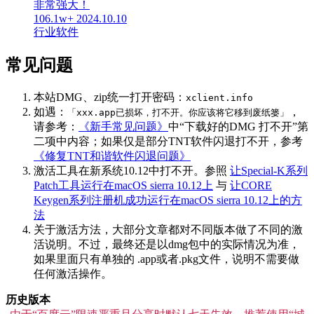
非常强大！
106.1w+
2024.10.10
行业软件
常见问题
本站DMG、zip统一打开密码：
xclient.info
如遇：
，
「xxx.app已损坏，打不开。你应该将它移到废纸篓」
请参考：
《新手常见问题》
中“下载好的DMG 打不开”第
二项中内容；如果仅是部分TNT软件闪退打不开，参考
《修复TNT和谐软件闪退问题》
激活工具在新系统10.12中打不开。参照
让Special-K系列
Patch工具运行在macOS sierra 10.12上
与
让CORE
Keygen系列注册机成功运行在macOS sierra 10.12上的方
法
关于激活方法，大部分文章都对不同版本做了不同的激
活说明。不过，最终还是以dmg包中的实际情况为准，
如果里面只有单独的 .app或者.pkg文件，说明不需要做
任何激活操作。
历史版本