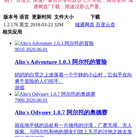
由于“百度云”限速严重且分享时默认七天失效，推荐使用“城
通网盘”下载，限速没那么严重。
版本号
语言
更新时间
文件大小
下载
1.2.176
英文
2018-03-22
32M
城通网盘
百度云盘
相关应用
9016
2020.06.01
Alto's Adventure 1.0.3 阿尔托的冒险
皑皑的白雪之上坐落着一个宁静的小山村，它似乎在向
勇于冒险的人们招手。
游戏
7906
2020.06.01
Alto's Odyssey 1.0.7 阿尔托的奥德赛
就在地平线的远处有一片雄伟的沙漠，广袤无垠、无人
探索。与阿尔托和他的朋友们踏上无尽的沙地之旅去发