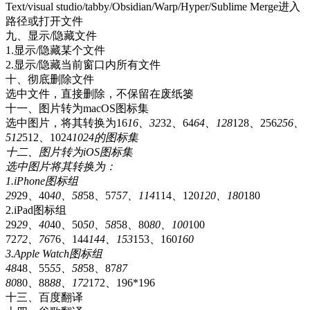
Text/visual studio/tabby/Obsidian/Warp/Hyper/Sublime Merge进入
路径或打开文件
九、显示/隐藏文件
1.显示/隐藏某个文件
2.显示/隐藏当前窗口内所有文件
十、彻底删除文件
选中文件，直接删除，不保留在废纸篓
十一、图片转为macOS图标集
选中图片，将其转换为16
16、32
32、64
64、128
128、256
256、
512
512、1024
1024的图标集
十二、图片转为iOS图标集
选中图片将其转换为：
1.iPhone图标组
29
29、40
40、58
58、57
57、114
114、120
120、180
180
2.iPad图标组
29
29、40
40、50
50、58
58、80
80、100
100
72
72、76
76、144
144、153
153、160
160
3.Apple Watch图标组
48
48、55
55、58
58、87
87
80
80、88
88、172
172、196*196
十三、百度翻译