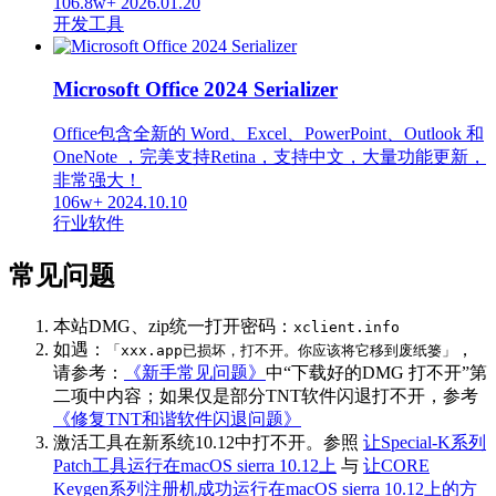
106.8w+
2026.01.20
开发工具
Microsoft Office 2024 Serializer
Office包含全新的 Word、Excel、PowerPoint、Outlook 和
OneNote ，完美支持Retina，支持中文，大量功能更新，
非常强大！
106w+
2024.10.10
行业软件
常见问题
本站DMG、zip统一打开密码：
xclient.info
如遇：
，
「xxx.app已损坏，打不开。你应该将它移到废纸篓」
请参考：
《新手常见问题》
中“下载好的DMG 打不开”第
二项中内容；如果仅是部分TNT软件闪退打不开，参考
《修复TNT和谐软件闪退问题》
激活工具在新系统10.12中打不开。参照
让Special-K系列
Patch工具运行在macOS sierra 10.12上
与
让CORE
Keygen系列注册机成功运行在macOS sierra 10.12上的方