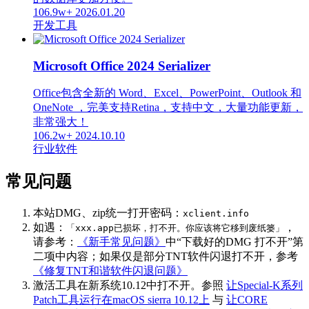
106.9w+
2026.01.20
开发工具
Microsoft Office 2024 Serializer
Office包含全新的 Word、Excel、PowerPoint、Outlook 和
OneNote ，完美支持Retina，支持中文，大量功能更新，
非常强大！
106.2w+
2024.10.10
行业软件
常见问题
本站DMG、zip统一打开密码：
xclient.info
如遇：
，
「xxx.app已损坏，打不开。你应该将它移到废纸篓」
请参考：
《新手常见问题》
中“下载好的DMG 打不开”第
二项中内容；如果仅是部分TNT软件闪退打不开，参考
《修复TNT和谐软件闪退问题》
激活工具在新系统10.12中打不开。参照
让Special-K系列
Patch工具运行在macOS sierra 10.12上
与
让CORE