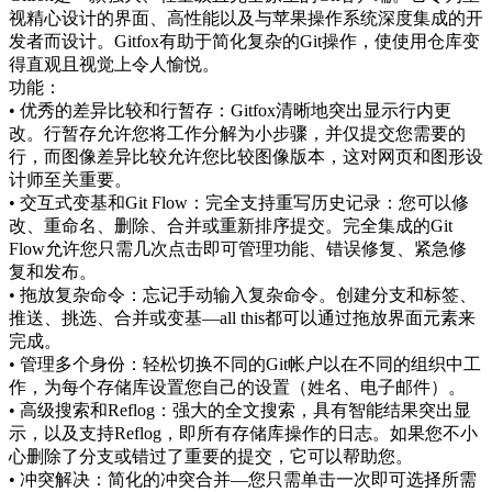
视精心设计的界面、高性能以及与苹果操作系统深度集成的开
发者而设计。Gitfox有助于简化复杂的Git操作，使使用仓库变
得直观且视觉上令人愉悦。
功能：
• 优秀的差异比较和行暂存：Gitfox清晰地突出显示行内更
改。行暂存允许您将工作分解为小步骤，并仅提交您需要的
行，而图像差异比较允许您比较图像版本，这对网页和图形设
计师至关重要。
• 交互式变基和Git Flow：完全支持重写历史记录：您可以修
改、重命名、删除、合并或重新排序提交。完全集成的Git
Flow允许您只需几次点击即可管理功能、错误修复、紧急修
复和发布。
• 拖放复杂命令：忘记手动输入复杂命令。创建分支和标签、
推送、挑选、合并或变基—all this都可以通过拖放界面元素来
完成。
• 管理多个身份：轻松切换不同的Git帐户以在不同的组织中工
作，为每个存储库设置您自己的设置（姓名、电子邮件）。
• 高级搜索和Reflog：强大的全文搜索，具有智能结果突出显
示，以及支持Reflog，即所有存储库操作的日志。如果您不小
心删除了分支或错过了重要的提交，它可以帮助您。
• 冲突解决：简化的冲突合并—您只需单击一次即可选择所需