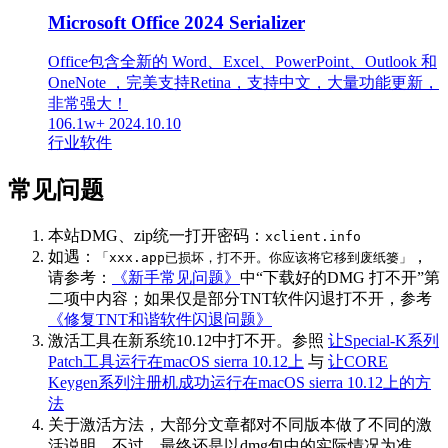
Microsoft Office 2024 Serializer
Office包含全新的 Word、Excel、PowerPoint、Outlook 和
OneNote ，完美支持Retina，支持中文，大量功能更新，
非常强大！
106.1w+
2024.10.10
行业软件
常见问题
本站DMG、zip统一打开密码：
xclient.info
如遇：
，
「xxx.app已损坏，打不开。你应该将它移到废纸篓」
请参考：
《新手常见问题》
中“下载好的DMG 打不开”第
二项中内容；如果仅是部分TNT软件闪退打不开，参考
《修复TNT和谐软件闪退问题》
激活工具在新系统10.12中打不开。参照
让Special-K系列
Patch工具运行在macOS sierra 10.12上
与
让CORE
Keygen系列注册机成功运行在macOS sierra 10.12上的方
法
关于激活方法，大部分文章都对不同版本做了不同的激
活说明。不过，最终还是以dmg包中的实际情况为准，