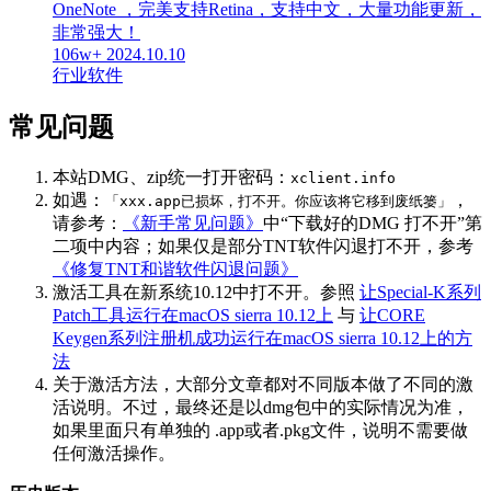
OneNote ，完美支持Retina，支持中文，大量功能更新，
非常强大！
106w+
2024.10.10
行业软件
常见问题
本站DMG、zip统一打开密码：
xclient.info
如遇：
，
「xxx.app已损坏，打不开。你应该将它移到废纸篓」
请参考：
《新手常见问题》
中“下载好的DMG 打不开”第
二项中内容；如果仅是部分TNT软件闪退打不开，参考
《修复TNT和谐软件闪退问题》
激活工具在新系统10.12中打不开。参照
让Special-K系列
Patch工具运行在macOS sierra 10.12上
与
让CORE
Keygen系列注册机成功运行在macOS sierra 10.12上的方
法
关于激活方法，大部分文章都对不同版本做了不同的激
活说明。不过，最终还是以dmg包中的实际情况为准，
如果里面只有单独的 .app或者.pkg文件，说明不需要做
任何激活操作。