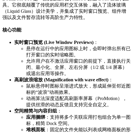
具。它彻底颠覆了传统的应用栏交互体验，融入了流体玻璃
（Liquid Glass）设计美学，并集成了实时窗口预览、组件增
强以及文件暂存流转等高阶生产力特性。
核心功能
实时窗口预览 (Live Window Previews)
：
悬停在运行中的应用图标上时，会即时弹出所有已
打开窗口的实时缩略图。
允许用户在不激活应用窗口的前提下，直接执行关
闭、最小化、全屏、左右分屏（1/2 或 1/4 屏幕）
或退出应用等操作。
高刷波浪缩放 (Magnification with wave effect)
：
鼠标悬停时图标呈渐进式放大，形成延伸至邻近图
标的“波浪”动画效果。
动画算法深度适配高刷新率屏幕（ProMotion），
提供丝滑的动态反馈且支持完全自定义。
空间精简与内容归组
：
应用捆绑
：支持将多个关联应用打包组合为单一图
标，精简 Dock 空间。
堆栈面板
：固定的文件夹能以列表或网格面板的形