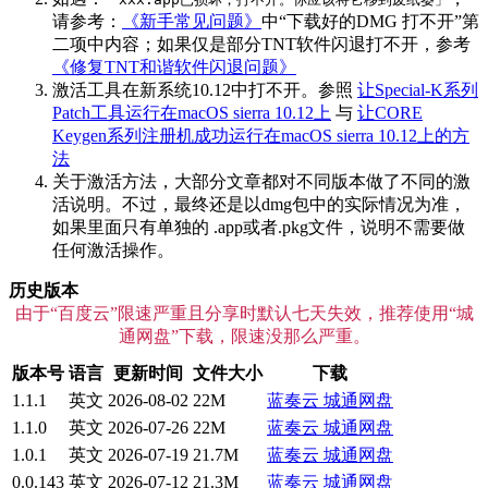
请参考：
《新手常见问题》
中“下载好的DMG 打不开”第
二项中内容；如果仅是部分TNT软件闪退打不开，参考
《修复TNT和谐软件闪退问题》
激活工具在新系统10.12中打不开。参照
让Special-K系列
Patch工具运行在macOS sierra 10.12上
与
让CORE
Keygen系列注册机成功运行在macOS sierra 10.12上的方
法
关于激活方法，大部分文章都对不同版本做了不同的激
活说明。不过，最终还是以dmg包中的实际情况为准，
如果里面只有单独的 .app或者.pkg文件，说明不需要做
任何激活操作。
历史版本
由于“百度云”限速严重且分享时默认七天失效，推荐使用“城
通网盘”下载，限速没那么严重。
版本号
语言
更新时间
文件大小
下载
1.1.1
英文
2026-08-02
22M
蓝奏云
城通网盘
1.1.0
英文
2026-07-26
22M
蓝奏云
城通网盘
1.0.1
英文
2026-07-19
21.7M
蓝奏云
城通网盘
0.0.143
英文
2026-07-12
21.3M
蓝奏云
城通网盘