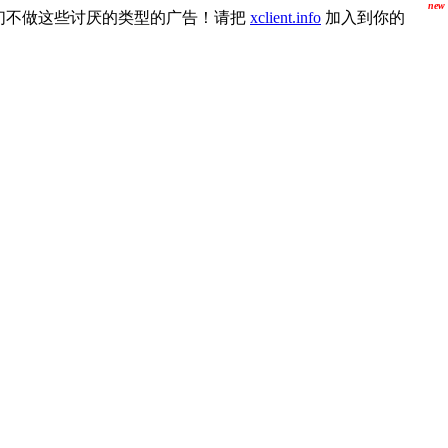
new
们不做这些讨厌的类型的广告！请把
xclient.info
加入到你的