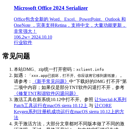
Microsoft Office 2024 Serializer
Office包含全新的 Word、Excel、PowerPoint、Outlook 和
OneNote ，完美支持Retina，支持中文，大量功能更新，
非常强大！
106.2w+
2024.10.10
行业软件
常见问题
本站DMG、zip统一打开密码：
xclient.info
如遇：
，
「xxx.app已损坏，打不开。你应该将它移到废纸篓」
请参考：
《新手常见问题》
中“下载好的DMG 打不开”第
二项中内容；如果仅是部分TNT软件闪退打不开，参考
《修复TNT和谐软件闪退问题》
激活工具在新系统10.12中打不开。参照
让Special-K系列
Patch工具运行在macOS sierra 10.12上
与
让CORE
Keygen系列注册机成功运行在macOS sierra 10.12上的方
法
关于激活方法，大部分文章都对不同版本做了不同的激